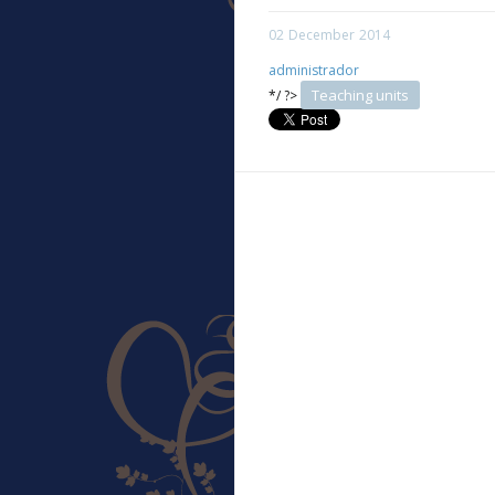
02
December
2014
administrador
Teaching units
*/ ?>