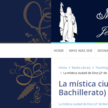
HOME
WHO WAS SHE
MONA
Home
Media Library
Teaching
La mística ciudad de Dios (2º de
La mística ci
Bachillerato)
La mística ciudad de Dios (2º de Bac