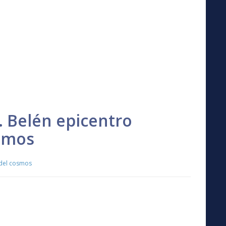
 Belén epicentro
osmos
 del cosmos