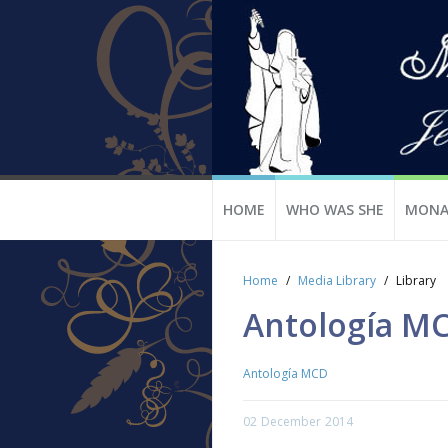
HOME
WHO WAS SHE
MONA
Home
Media Library
Library
Antología M
Antología MCD
02
December
2014