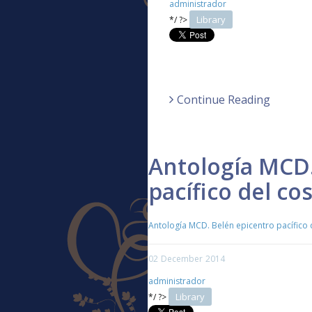
administrador
Library
*/ ?>
Continue Reading
Antología MCD.
pacífico del c
Antología MCD. Belén epicentro pacífico
02
December
2014
administrador
Library
*/ ?>