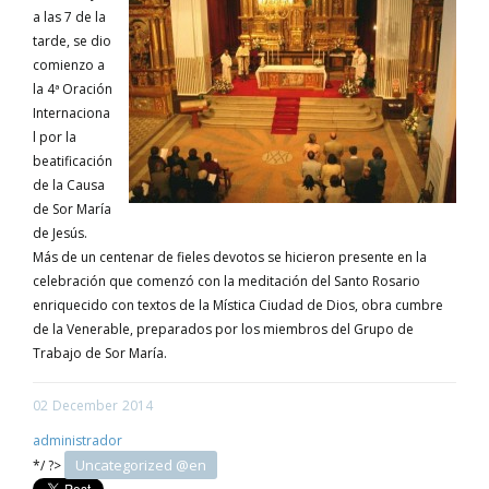
a las 7 de la
tarde, se dio
comienzo a
la 4ª Oración
Internaciona
l por la
beatificación
de la Causa
de Sor María
de Jesús.
Más de un centenar de fieles devotos se hicieron presente en la
celebración que comenzó con la meditación del Santo Rosario
enriquecido con textos de la Mística Ciudad de Dios, obra cumbre
de la Venerable, preparados por los miembros del Grupo de
Trabajo de Sor María.
02
December
2014
administrador
Uncategorized @en
*/ ?>