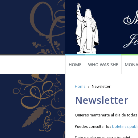
HOME
WHO WAS SHE
MONA
Home
Newsletter
Newsletter
Quieres mantenerte al día de todas 
Puedes consultar los
boletines publ
Date de alta en nuestro boletín!