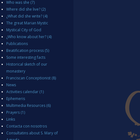
Who was she
(7)
Where did she live?
(2)
¿What did she write?
(4)
The great Marian Mystic
Mystical City of God
¿Who know about her?
(4)
Publications
Beatification process
(5)
Some interesting facts
Historical sketch of our
monastery
Franciscan Conceptionist
(8)
News
Activities calendar
(1)
Ephemeris
Multimedia Resources
(6)
Prayers
(1)
Links
Contacta con nosotros
Consultatins about S. Mary of
Agreda