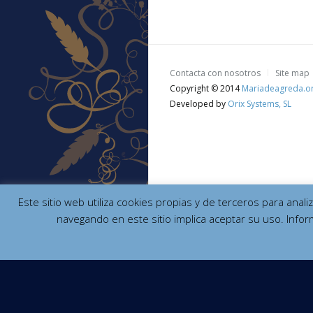
Contacta con nosotros
Site map
Copyright © 2014
Mariadeagreda.o
Developed by
Orix Systems, SL
Este sitio web utiliza cookies propias y de terceros para anal
navegando en este sitio implica aceptar su uso. Infor