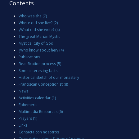
Contents
Who was she
(7)
Where did she live?
(2)
¿What did she write?
(4)
The great Marian Mystic
Mystical City of God
¿Who know about her?
(4)
Publications
Beatification process
(5)
Some interesting facts
Historical sketch of our monastery
Franciscan Conceptionist
(8)
News
Activities calendar
(1)
Ephemeris
Multimedia Resources
(6)
Prayers
(1)
Links
Contacta con nosotros
Consultatins about S. Mary of Agreda