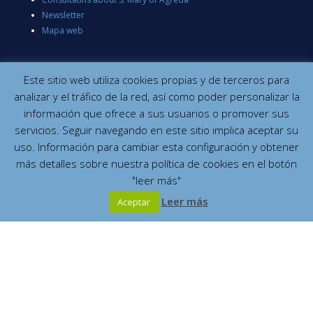
Newsletter
Mapa web
Este sitio web utiliza cookies propias y de terceros para
analizar y el tráfico de la red, así como poder personalizar la
información que ofrece a sus usuarios o promover sus
servicios. Seguir navegando en este sitio implica aceptar su
uso. Información para cambiar esta configuración y obtener
más detalles sobre nuestra política de cookies en el botón
"leer más"
Leer más
Aceptar
Contacta con nosotros
Site map
Legal disclaimer
Privacy and cookies
Copyright © 2014
Mariadeagreda.org
Developed by
Orix Systems, SL
Español
English