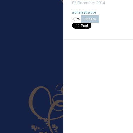
02
December
2014
administrador
Library
*/ ?>