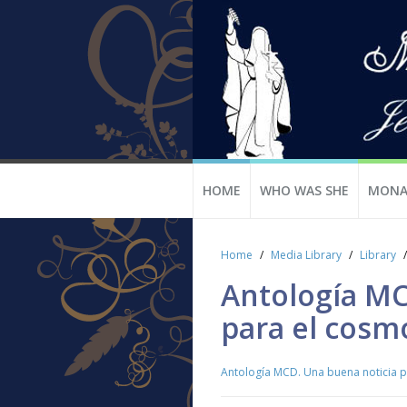
HOME
WHO WAS SHE
MONA
Home
Media Library
Library
Antología MC
para el cosm
Antología MCD. Una buena noticia 