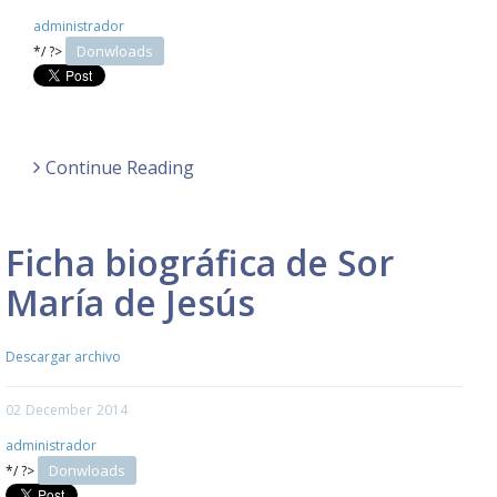
administrador
Donwloads
*/ ?>
Continue Reading
Ficha biográfica de Sor
María de Jesús
Descargar archivo
02
December
2014
administrador
Donwloads
*/ ?>