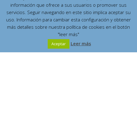
información que ofrece a sus usuarios o promover sus
servicios. Seguir navegando en este sitio implica aceptar su
uso. Información para cambiar esta configuración y obtener
más detalles sobre nuestra política de cookies en el botón
"leer más"
Leer más
1
2
3
4
...
16
Aceptar
Español
English
Contents
Who was she
(7)
Where did she live?
(2)
¿What did she write?
(4)
The great Marian Mystic