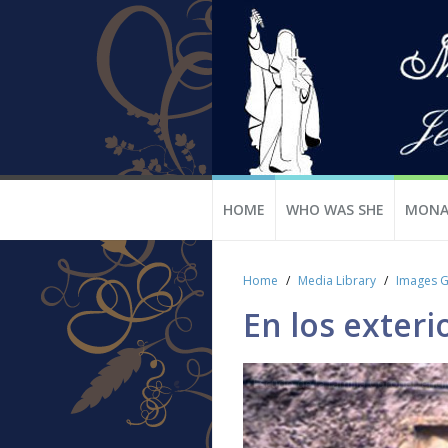
HOME
WHO WAS SHE
MONA
Home
Media Library
Images G
En los exteri
Escudo de la familia Coronel, enci