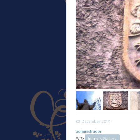
02
December
2014
administrador
Images Gallery
*/ ?>