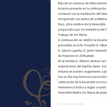
Más de un centenar de fieles devoto
hicieron presente en la celebración
comenzó con la meditación del San
enriquecido con textos de la Místic
Dios, obra cumbre de la Venerable,
preparados por los miembros del 
Trabajo de Sor María.
A continuación se celebró la Eucari
precedido en la fe. Presidió D. Alb
D. Saturio Lapeña, D. Javier Santacl
de misiones en Zimbabwe.
En la homilía D. Alberto destacó las 
inspiraciones del Espíritu Santo. 
imitarla en nuestro seguimiento a Je
Fue un día muy hermoso para todos 
celebración de la Eucaristía con los
Animamos a todos a seguir orando par
Venerable Madre Sor María de Jesús
02
December
2014