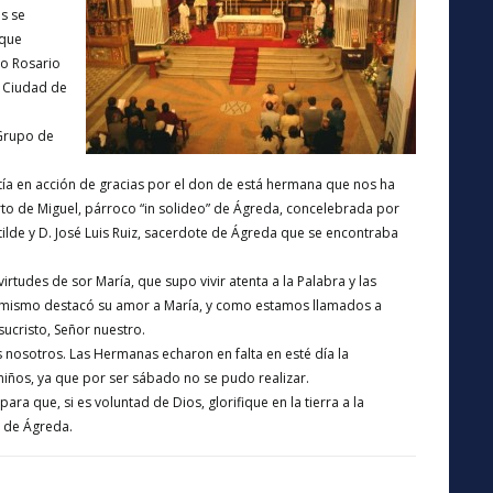
s se
 que
to Rosario
a Ciudad de
Grupo de
stía en acción de gracias por el don de está hermana que nos ha
erto de Miguel, párroco “in solideo” de Ágreda, concelebrada por
otilde y D. José Luis Ruiz, sacerdote de Ágreda que se encontraba
virtudes de sor María, que supo vivir atenta a la Palabra y las
Así mismo destacó su amor a María, y como estamos llamados a
sucristo, Señor nuestro.
nosotros. Las Hermanas echaron en falta en esté día la
 niños, ya que por ser sábado no se pudo realizar.
a que, si es voluntad de Dios, glorifique en la tierra a la
 de Ágreda.