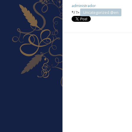
administrador
Uncategorized @en
*/ ?>