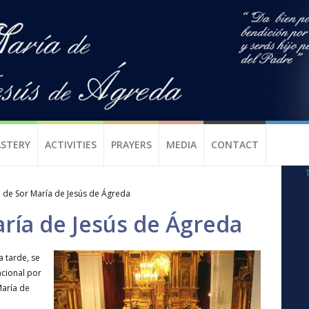
STERY
ACTIVITIES
PRAYERS
MEDIA
CONTACT
 de Sor María de Jesús de Ágreda
aría de Jesús de Ágreda
a tarde, se
acional por
María de