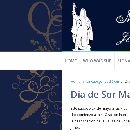
HOME
WHO WAS SHE
MONA
Home
Uncategorized @en
Día
Día de Sor M
Este sábado 24 de mayo a las 7 de l
dio comienzo a la 4ª Oración Intern
la beatificación de la Causa de Sor 
Jesús.