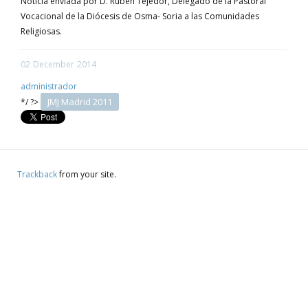
Noticia enviada por D. Rubén Tejedor, Delegado de la Pastoral
Vocacional de la Diócesis de Osma- Soria a las Comunidades
Religiosas.
02
December
2014
administrador
JMJ Madrid 2011
*/ ?>
Trackback
from your site.