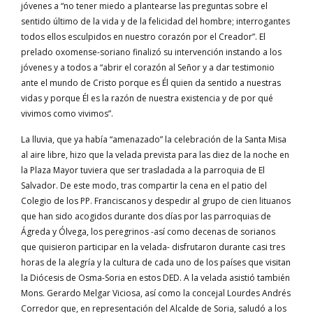
jóvenes a “no tener miedo a plantearse las preguntas sobre el
sentido último de la vida y de la felicidad del hombre; interrogantes
todos ellos esculpidos en nuestro corazón por el Creador”. El
prelado oxomense-soriano finalizó su intervención instando a los
jóvenes y a todos a “abrir el corazón al Señor y a dar testimonio
ante el mundo de Cristo porque es Él quien da sentido a nuestras
vidas y porque Él es la razón de nuestra existencia y de por qué
vivimos como vivimos”.
La lluvia, que ya había “amenazado” la celebración de la Santa Misa
al aire libre, hizo que la velada prevista para las diez de la noche en
la Plaza Mayor tuviera que ser trasladada a la parroquia de El
Salvador. De este modo, tras compartir la cena en el patio del
Colegio de los PP. Franciscanos y despedir al grupo de cien lituanos
que han sido acogidos durante dos días por las parroquias de
Ágreda y Ólvega, los peregrinos -así como decenas de sorianos
que quisieron participar en la velada- disfrutaron durante casi tres
horas de la alegría y la cultura de cada uno de los países que visitan
la Diócesis de Osma-Soria en estos DED. A la velada asistió también
Mons. Gerardo Melgar Viciosa, así como la concejal Lourdes Andrés
Corredor que, en representación del Alcalde de Soria, saludó a los