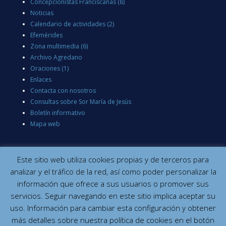
Concepcionistas Franciscanas
(8)
Noticias
Calendario de actividades
(2)
Efemérides
Zona multimedia
(6)
Archivo Agredano
Oraciones
(1)
Enlaces
Contacta con nosotros
Consultas sobre Sor María de Jesús
Boletín informativo
Mapa web
Este sitio web utiliza cookies propias y de terceros para
analizar y el tráfico de la red, así como poder personalizar la
información que ofrece a sus usuarios o promover sus
servicios. Seguir navegando en este sitio implica aceptar su
uso. Información para cambiar esta configuración y obtener
más detalles sobre nuestra política de cookies en el botón