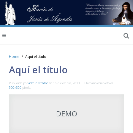
Home
Aquí el título
Aquí el título
Publicado por
administrador
en
16 diciembre, 2013
.. El tamaño completo es
900×300
pixels.