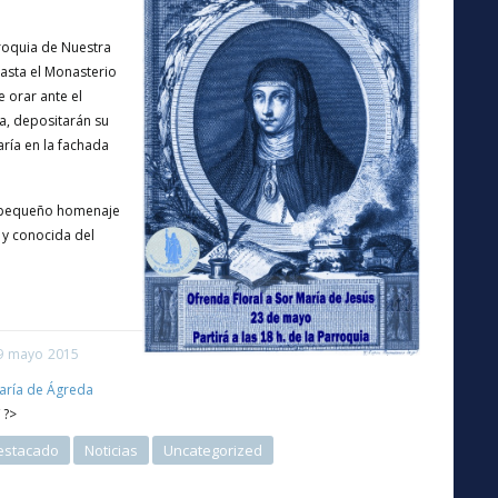
rroquia de Nuestra
asta el Monasterio
 orar ante el
ia, depositarán su
ría en la fachada
e pequeño homenaje
 y conocida del
9
mayo
2015
aría de Ágreda
 ?>
estacado
Noticias
Uncategorized