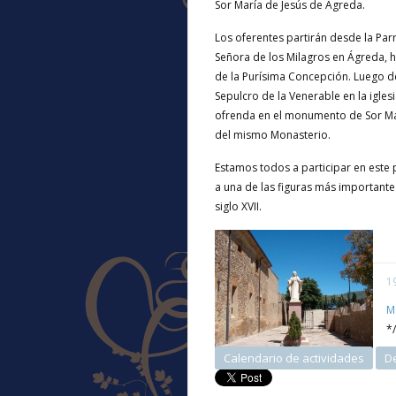
Sor María de Jesús de Ágreda.
Los oferentes partirán desde la Pa
Señora de los Milagros en Ágreda, h
de la Purísima Concepción. Luego de
Sepulcro de la Venerable en la igles
ofrenda en el monumento de Sor Ma
del mismo Monasterio.
Estamos todos a participar en est
a una de las figuras más importante
siglo XVII.
1
M
*/
Calendario de actividades
D