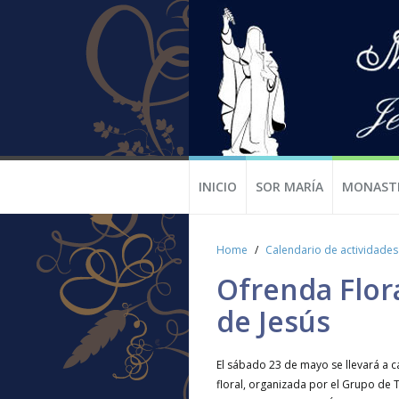
INICIO
SOR MARÍA
MONAST
Home
Calendario de actividades
Ofrenda Flor
de Jesús
El sábado 23 de mayo se llevará a c
floral, organizada por el Grupo de 