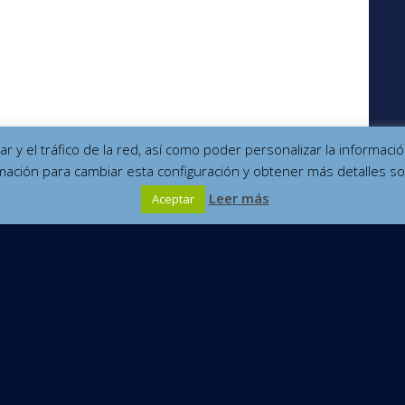
izar y el tráfico de la red, así como poder personalizar la informa
mación para cambiar esta configuración y obtener más detalles so
Leer más
Aceptar