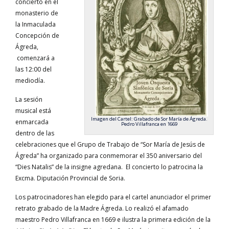
concierto en el
monasterio de
la Inmaculada
Concepción de
Ágreda,
comenzará a
las 12:00 del
mediodía.
La sesión
musical está
Imagen del Cartel: Grabado de Sor María de Ágreda.
enmarcada
Pedro Villafranca en 1669
dentro de las
celebraciones que el Grupo de Trabajo de “Sor María de Jesús de
Ágreda” ha organizado para conmemorar el 350 aniversario del
“Dies Natalis” de la insigne agredana. El concierto lo patrocina la
Excma. Diputación Provincial de Soria.
Los patrocinadores han elegido para el cartel anunciador el primer
retrato grabado de la Madre Ágreda. Lo realizó el afamado
maestro Pedro Villafranca en 1669 e ilustra la primera edición de la