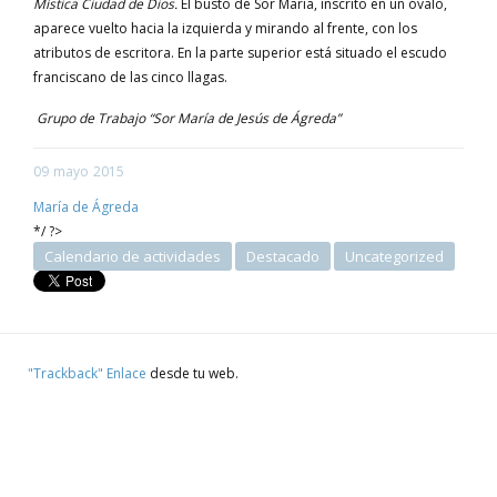
Mística Ciudad de Dios.
El busto de Sor María, inscrito en un óvalo,
aparece vuelto hacia la izquierda y mirando al frente, con los
atributos de escritora. En la parte superior está situado el escudo
franciscano de las cinco llagas.
Grupo de Trabajo “Sor María de Jesús de Ágreda”
09
mayo
2015
María de Ágreda
*/ ?>
Calendario de actividades
Destacado
Uncategorized
"Trackback" Enlace
desde tu web.