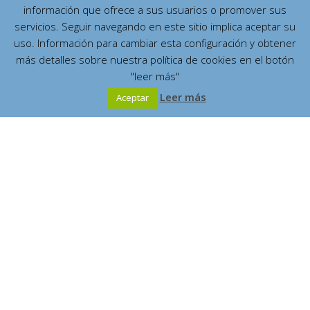
información que ofrece a sus usuarios o promover sus
servicios. Seguir navegando en este sitio implica aceptar su
uso. Información para cambiar esta configuración y obtener
más detalles sobre nuestra política de cookies en el botón
"leer más"
Leer más
Aceptar
Español
Contenidos
¿Quién fue?
(7)
¿Dónde vivió?
(2)
¿Qué escribió?
(4)
La Gran Mística mariana
Mística Ciudad de Dios
¿Quiénes saben de ella?
(4)