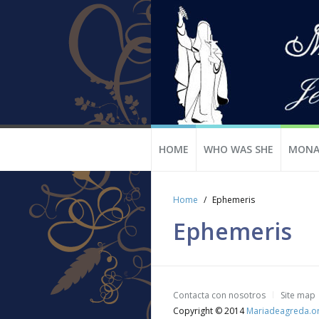
HOME
WHO WAS SHE
MONA
Home
Ephemeris
Ephemeris
Contacta con nosotros
Site map
Copyright © 2014
Mariadeagreda.o