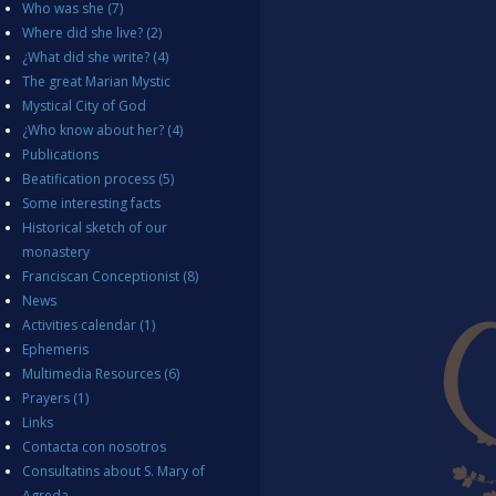
Who was she
(7)
Where did she live?
(2)
¿What did she write?
(4)
The great Marian Mystic
Mystical City of God
¿Who know about her?
(4)
Publications
Beatification process
(5)
Some interesting facts
Historical sketch of our
monastery
Franciscan Conceptionist
(8)
News
Activities calendar
(1)
Ephemeris
Multimedia Resources
(6)
Prayers
(1)
Links
Contacta con nosotros
Consultatins about S. Mary of
Agreda