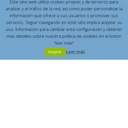
Este sitio web utiliza cookies propias y de terceros para
analizar y el tráfico de la red, así como poder personalizar la
información que ofrece a sus usuarios o promover sus
servicios. Seguir navegando en este sitio implica aceptar su
uso. Información para cambiar esta configuración y obtener
más detalles sobre nuestra política de cookies en el botón
"leer más"
Leer más
Aceptar
Español
Contenidos
¿Quién fue?
(7)
¿Dónde vivió?
(2)
¿Qué escribió?
(4)
La Gran Mística mariana