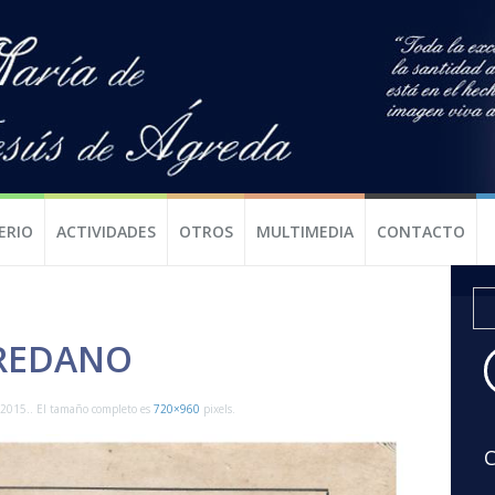
ERIO
ACTIVIDADES
OTROS
MULTIMEDIA
CONTACTO
REDANO
, 2015
.. El tamaño completo es
720×960
pixels.
C