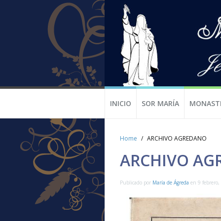
INICIO
SOR MARÍA
MONAST
Home
ARCHIVO AGREDANO
ARCHIVO AG
Publicado por
María de Ágreda
en
9 febrero