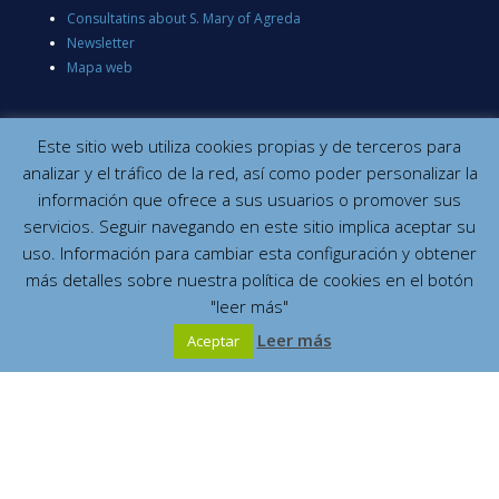
Consultatins about S. Mary of Agreda
Newsletter
Mapa web
Este sitio web utiliza cookies propias y de terceros para
analizar y el tráfico de la red, así como poder personalizar la
información que ofrece a sus usuarios o promover sus
servicios. Seguir navegando en este sitio implica aceptar su
uso. Información para cambiar esta configuración y obtener
más detalles sobre nuestra política de cookies en el botón
"leer más"
Leer más
Aceptar
Contacta con nosotros
Site map
Legal disclaimer
Privacy and cookies
Copyright © 2014
Mariadeagreda.org
Developed by
Orix Systems, SL
Español
English