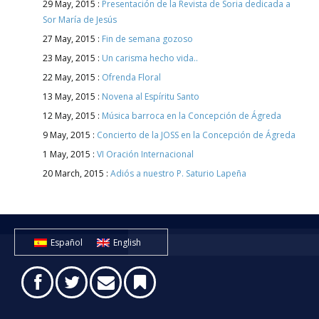
29 May, 2015 :
Presentación de la Revista de Soria dedicada a
Sor María de Jesús
27 May, 2015 :
Fin de semana gozoso
23 May, 2015 :
Un carisma hecho vida..
22 May, 2015 :
Ofrenda Floral
13 May, 2015 :
Novena al Espíritu Santo
12 May, 2015 :
Música barroca en la Concepción de Ágreda
9 May, 2015 :
Concierto de la JOSS en la Concepción de Ágreda
1 May, 2015 :
VI Oración Internacional
20 March, 2015 :
Adiós a nuestro P. Saturio Lapeña
Español
English