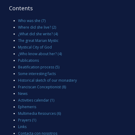
Contents
Who was she
(7)
Where did she live?
(2)
¿What did she write?
(4)
The great Marian Mystic
Mystical City of God
¿Who know about her?
(4)
Publications
Beatification process
(5)
Some interesting facts
Historical sketch of our monastery
Franciscan Conceptionist
(8)
News
Activities calendar
(1)
Ephemeris
Multimedia Resources
(6)
Prayers
(1)
Links
Contacta con nosotros