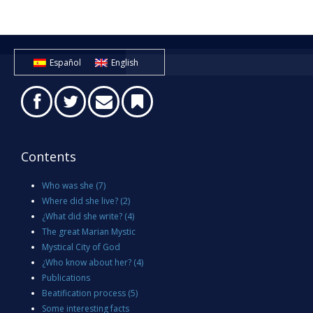
Español
English
Contents
Who was she
(7)
Where did she live?
(2)
¿What did she write?
(4)
The great Marian Mystic
Mystical City of God
¿Who know about her?
(4)
Publications
Beatification process
(5)
Some interesting facts