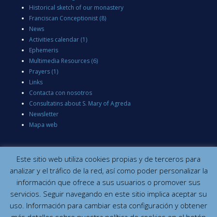
Historical sketch of our monastery
Franciscan Conceptionist
(8)
News
Activities calendar
(1)
Ephemeris
Multimedia Resources
(6)
Prayers
(1)
Links
Contacta con nosotros
Consultatins about S. Mary of Agreda
Newsletter
Mapa web
Este sitio web utiliza cookies propias y de terceros para
analizar y el tráfico de la red, así como poder personalizar la
información que ofrece a sus usuarios o promover sus
servicios. Seguir navegando en este sitio implica aceptar su
uso. Información para cambiar esta configuración y obtener